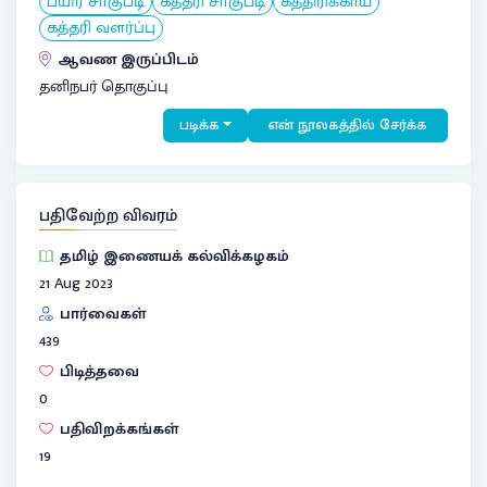
பயிர் சாகுபடி
கத்தரி சாகுபடி
கத்திரிக்காய்
கத்தரி வளர்ப்பு
ஆவண இருப்பிடம்
தனிநபர் தொகுப்பு
படிக்க
என் நூலகத்தில் சேர்க்க
பதிவேற்ற விவரம்
தமிழ் இணையக் கல்விக்கழகம்
21 Aug 2023
பார்வைகள்
439
பிடித்தவை
0
பதிவிறக்கங்கள்
19