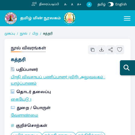
தமிழ்
English
திரைப்படிப்பி
A
A-
A
A+
முகப்பு
நூல்
பிற
கத்தரி
நூல் விவரங்கள்
கத்தரி
பதிப்பாளர்
பிரதி விவசாயப் பணிப்பாளர் (விரி) அலுவலகம்
:
யாழ்ப்பாணம்
தொடர் தலைப்பு
கையேடு
1
துறை / பொருள்
வேளாண்மை
குறிச்சொற்கள்