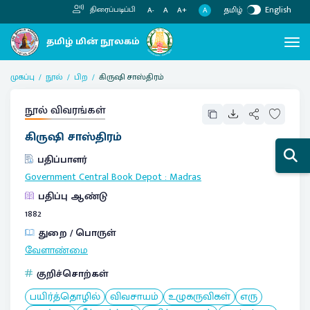
தமிழ்
English
திரைப்படிப்பி
A
A-
A
A+
முகப்பு
நூல்
பிற
கிருஷி சாஸ்திரம்
நூல் விவரங்கள்
கிருஷி சாஸ்திரம்
பதிப்பாளர்
Government Central Book Depot
:
Madras
பதிப்பு ஆண்டு
1882
துறை / பொருள்
வேளாண்மை
குறிச்சொற்கள்
பயிர்த்தொழில்
விவசாயம்
உழுகருவிகள்
எரு