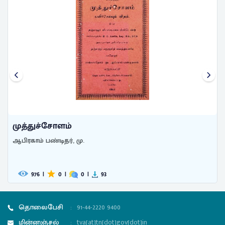
முத்துச்சோளம்
ஆபிரகாம் பண்டிதர், மு.
976
|
0
|
0
|
93
தொலைபேசி
:
91-44-2220 9400
மின்னஞ்சல்
:
tva[at]tn[dot]gov[dot]in