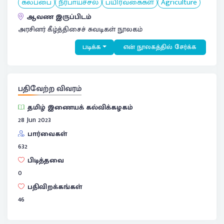
கலப்பை
நீர்பாய்ச்சல்
பயிர்வகைகள்
Agriculture
ஆவண இருப்பிடம்
அரசினர் கீழ்த்திசைச் சுவடிகள் நூலகம்
படிக்க
என் நூலகத்தில் சேர்க்க
பதிவேற்ற விவரம்
தமிழ் இணையக் கல்விக்கழகம்
28 Jun 2023
பார்வைகள்
632
பிடித்தவை
0
பதிவிறக்கங்கள்
46