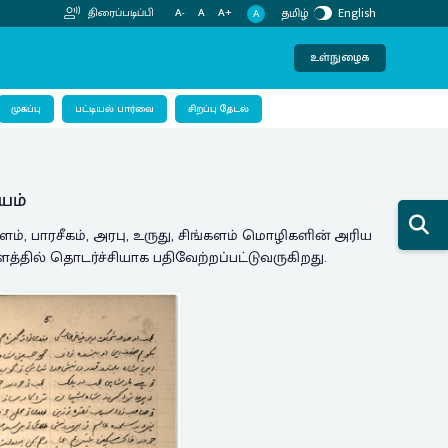
தமிழ்
English
திரைப்படிப்பி
A-
A
A+
A
உள்நுழைக
பட்டியல் பார்வை
முகப்பு
சிறப்பு தேடல்
Next
யம்
ம், பாரசீகம், அரபு, உருது, சிங்களம் மொழிகளின் அரிய
தில் தொடர்ச்சியாக பதிவேற்றப்பட்டுவருகிறது.