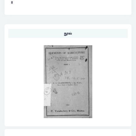
8
நூல்