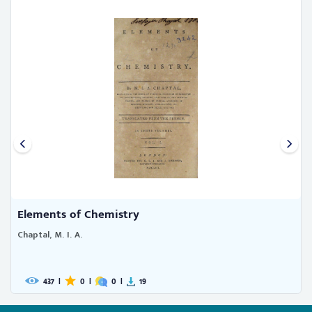
Elements of Chemistry
Chaptal, M. I. A.
437
|
0
|
0
|
19