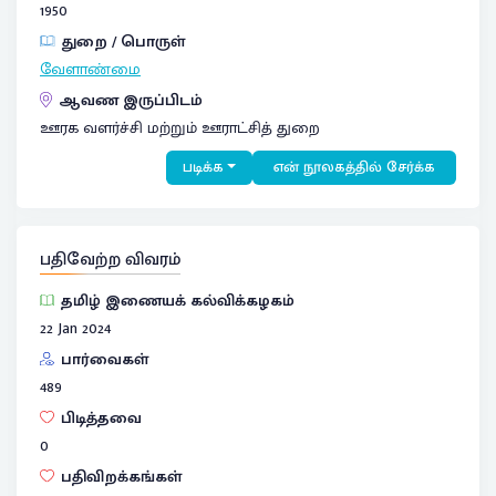
1950
துறை / பொருள்
வேளாண்மை
ஆவண இருப்பிடம்
ஊரக வளர்ச்சி மற்றும் ஊராட்சித் துறை
படிக்க
என் நூலகத்தில் சேர்க்க
பதிவேற்ற விவரம்
தமிழ் இணையக் கல்விக்கழகம்
22 Jan 2024
பார்வைகள்
489
பிடித்தவை
0
பதிவிறக்கங்கள்