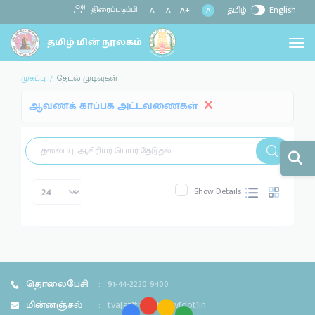
தமிழ்
English
திரைப்படிப்பி
A
A-
A
A+
முகப்பு
தேடல் முடிவுகள்
ஆவணக் காப்பக அட்டவணைகள்
Show Details
தொலைபேசி
:
91-44-2220 9400
மின்னஞ்சல்
:
tva[at]tn[dot]gov[dot]in