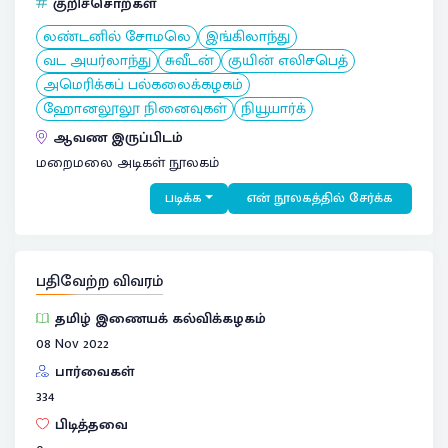
குறிச்சொற்கள்
லண்டனில் சோமலெ
இங்கிலாந்து
வட அயர்லாந்து
சுவீடன்
குயின் எலிசபெத்
அமெரிக்கப் பல்கலைக்கழகம்
ஹோனலூலூ நினைவுகள்
நியூயார்க்
ஆவண இருப்பிடம்
மறைமலை அடிகள் நூலகம்
படிக்க
என் நூலகத்தில் சேர்க்க
பதிவேற்ற விவரம்
தமிழ் இணையக் கல்விக்கழகம்
08 Nov 2022
பார்வைகள்
334
பிடித்தவை