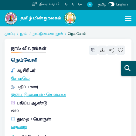
தமிழ்
English
திரைப்படிப்பி
A
A-
A
A+
முகப்பு
நூல்
நாட்டுடைமை நூல்
நெய்வேலி
நூல் விவரங்கள்
நெய்வேலி
ஆசிரியர்
சோமலெ
பதிப்பாளர்
இன்ப நிலையம்
:
சென்னை
பதிப்பு ஆண்டு
1960
துறை / பொருள்
வரலாறு