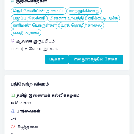
குறிச்சொற்கள்
நெய்வேலியின் அமைப்பு
ஊற்றுக்கிணறு
பழுப்பு நிலக்கரி
மின்சார உற்பத்தி
கரிக்கட்டி அச்சு
களிமண் பொருள்கள்
உரத் தொழிற்சாலை
எஃகு ஆலை
ஆவண இருப்பிடம்
டாக்டர் உ.வே.சா. நூலகம்
படிக்க
என் நூலகத்தில் சேர்க்க
பதிவேற்ற விவரம்
தமிழ் இணையக் கல்விக்கழகம்
14 Mar 2019
பார்வைகள்
724
பிடித்தவை