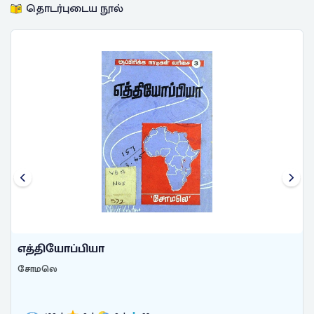
தொடர்புடைய நூல்
எத்தியோப்பியா
சோமலெ