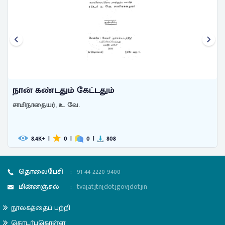
நான் கண்டதும் கேட்டதும்
சாமிநாதையர், உ. வே.
8.4
|
0
|
0
|
808
K+
தொலைபேசி
:
91-44-2220 9400
மின்னஞ்சல்
:
tva[at]tn[dot]gov[dot]in
நூலகத்தைப் பற்றி
தொடர்புகொள்ள