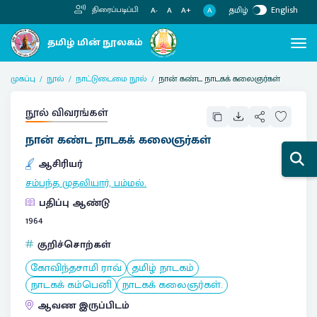
தமிழ்
English
திரைப்படிப்பி
A
A-
A
A+
முகப்பு
நூல்
நாட்டுடைமை நூல்
நான் கண்ட நாடகக் கலைஞர்கள்
நூல் விவரங்கள்
நான் கண்ட நாடகக் கலைஞர்கள்
ஆசிரியர்
சம்பந்த முதலியார், பம்மல்.
பதிப்பு ஆண்டு
1964
குறிச்சொற்கள்
கோவிந்தசாமி ராவ்
தமிழ் நாடகம்
நாடகக் கம்பெனி
நாடகக் கலைஞர்கள்.
ஆவண இருப்பிடம்