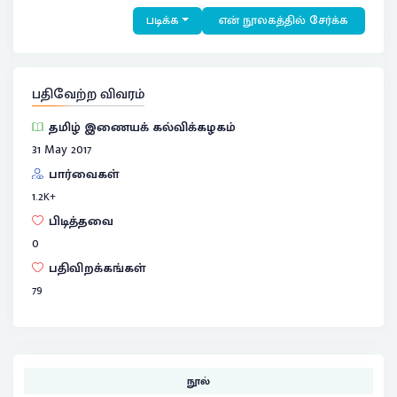
படிக்க
என் நூலகத்தில் சேர்க்க
பதிவேற்ற விவரம்
தமிழ் இணையக் கல்விக்கழகம்
31 May 2017
பார்வைகள்
1.2
K+
பிடித்தவை
0
பதிவிறக்கங்கள்
79
நூல்