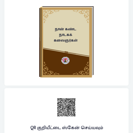
நான் கண்ட
நாடகக்
கலைஞர்கள்
QR குறியீட்டை ஸ்கேன் செய்யவும்