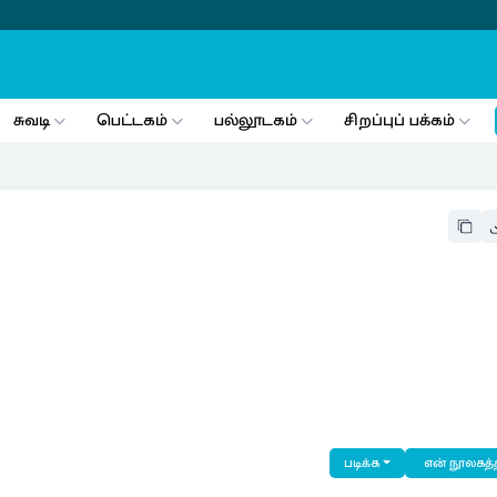
சுவடி
பெட்டகம்
பல்லூடகம்
சிறப்புப் பக்கம்
படிக்க
என் நூலகத்த