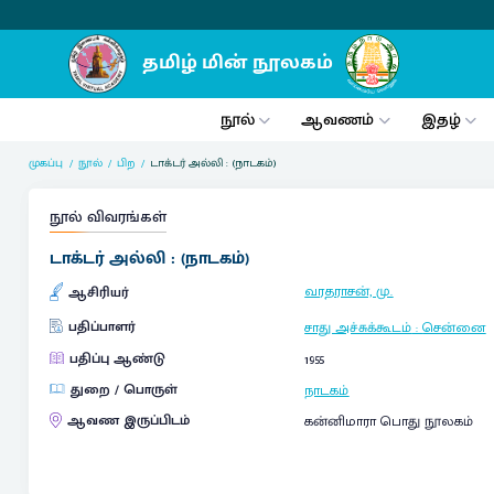
நூல்
ஆவணம்
இதழ்
முகப்பு
நூல்
பிற
டாக்டர் அல்லி : (நாடகம்)
நூல் விவரங்கள்
டாக்டர் அல்லி : (நாடகம்)
வரதராசன், மு.
ஆசிரியர்
பதிப்பாளர்
சாது அச்சுக்கூடம்
:
சென்னை
பதிப்பு ஆண்டு
1955
துறை / பொருள்
நாடகம்
ஆவண இருப்பிடம்
கன்னிமாரா பொது நூலகம்