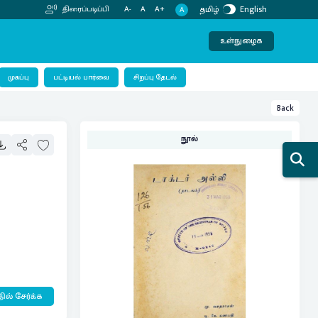
தமிழ்
English
திரைப்படிப்பி
A-
A
A+
A
உள்நுழைக
பட்டியல் பார்வை
முகப்பு
சிறப்பு தேடல்
Back
நூல்
ில் சேர்க்க