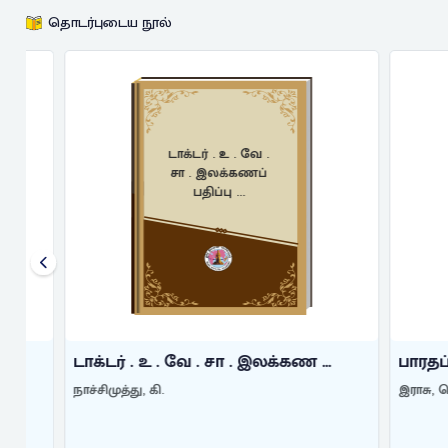
தொடர்புடைய நூல்
டாக்டர் . உ . வே .
சா . இலக்கணப்
பதிப்பு ...
டாக்டர் . உ . வே . சா . இலக்கண ...
பாரதப் பெரு
நாச்சிமுத்து, கி.
இராசு, செ.