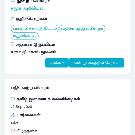
துறை / பொருள்
சமூக அறிவியல்
குறிச்சொற்கள்
வரவு செலவுத் திட்டம்
பஞ்சாயத்து மசோதா
மதுவிலக்கு
ஆவண இருப்பிடம்
சரசுவதி மகால் நூலகம்
படிக்க
என் நூலகத்தில் சேர்க்க
பதிவேற்ற விவரம்
தமிழ் இணையக் கல்விக்கழகம்
23 Sep 2020
பார்வைகள்
1.1
K+
பிடித்தவை