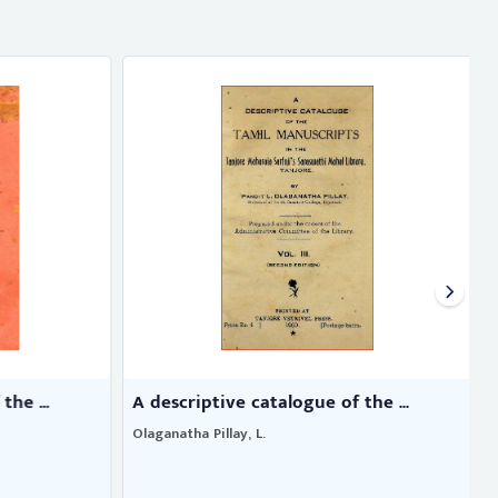
he ...
A descriptive catalogue of the ...
Olaganatha Pillay, L.
S