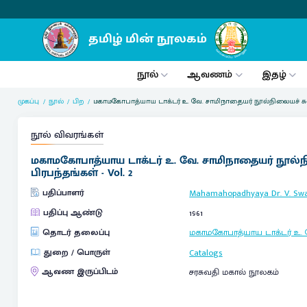
நூல்
ஆவணம்
இதழ்
முகப்பு
நூல்
பிற
மகாமகோபாத்யாய டாக்டர் உ. வே. சாமிநாதையர் நூல்நிலையச் சுவட
நூல் விவரங்கள்
மகாமகோபாத்யாய டாக்டர் உ. வே. சாமிநாதையர் நூல்நி
பிரபந்தங்கள் - Vol. 2
பதிப்பாளர்
Mahamahopadhyaya Dr. V. Swa
பதிப்பு ஆண்டு
1961
தொடர் தலைப்பு
மகாமகோபாத்யாய டாக்டர் உ.
துறை / பொருள்
Catalogs
ஆவண இருப்பிடம்
சரசுவதி மகால் நூலகம்