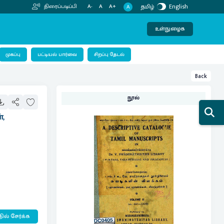
தமிழ்
English
திரைப்படிப்பி
A-
A
A+
A
உள்நுழைக
பட்டியல் பார்வை
முகப்பு
சிறப்பு தேடல்
Back
நூல்
்,
ில் சேர்க்க