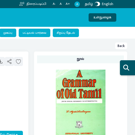
தமிழ்
English
திரைப்படிப்பி
A-
A
A+
A
உள்நுழைக
பட்டியல் பார்வை
முகப்பு
சிறப்பு தேடல்
Back
நூல்
ில் சேர்க்க