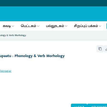
சுவடி
பெட்டகம்
பல்லூடகம்
சிறப்புப் பக்கம்
onology & Verb Morhology
rrupaatu : Phonology & Verb Morhology
lainagar
படிக்க
என் நூலகத்த