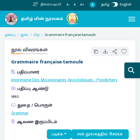
தமிழ்
English
திரைப்படிப்பி
A
A-
A
A+
முகப்பு
நூல்
பிற
Grammaire française-tamoule
நூல் விவரங்கள்
Grammaire française-tamoule
பதிப்பாளர்
Imprimerie Des Missionnaires Apostoliques
:
Pondichery
பதிப்பு ஆண்டு
1863
துறை / பொருள்
Grammar
ஆவண இருப்பிடம்
படிக்க
என் நூலகத்தில் சேர்க்க