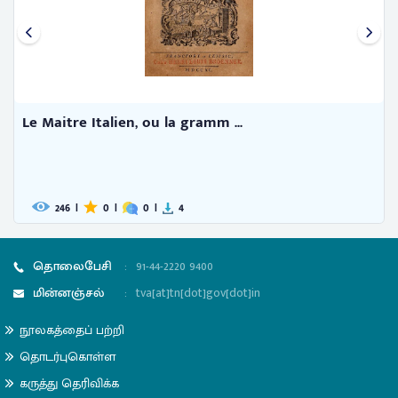
Le Maitre Italien, ou la gramm ...
246
|
0
|
0
|
4
தொலைபேசி
:
91-44-2220 9400
மின்னஞ்சல்
:
tva[at]tn[dot]gov[dot]in
நூலகத்தைப் பற்றி
தொடர்புகொள்ள
கருத்து தெரிவிக்க