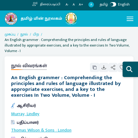
தமிழ்
English
திரைப்படிப்பி
A
A-
A
A+
முகப்பு
நூல்
பிற
An English grammer : Comprehending the principles and rules of language
illustrated by appropriate exercises, and a key to the exercises In Two Volume,
Volume - I
நூல் விவரங்கள்
An English grammer : Comprehending the
principles and rules of language illustrated by
appropriate exercises, and a key to the
exercises In Two Volume, Volume - I
ஆசிரியர்
Murray, Lindley
பதிப்பாளர்
Thomas Wilson & Sons
:
London