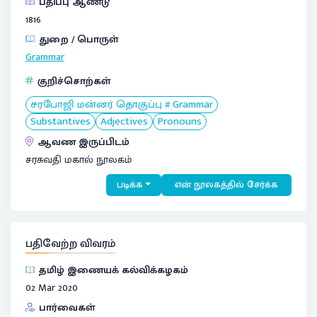
பதிப்பு ஆண்டு
1816
துறை / பொருள்
Grammar
குறிச்சொற்கள்
சரபோஜி மன்னர் தொகுப்பு # Grammar
Substantives
Adjectives
Pronouns
ஆவண இருப்பிடம்
சரசுவதி மகால் நூலகம்
படிக்க
என் நூலகத்தில் சேர்க்க
பதிவேற்ற விவரம்
தமிழ் இணையக் கல்விக்கழகம்
02 Mar 2020
பார்வைகள்