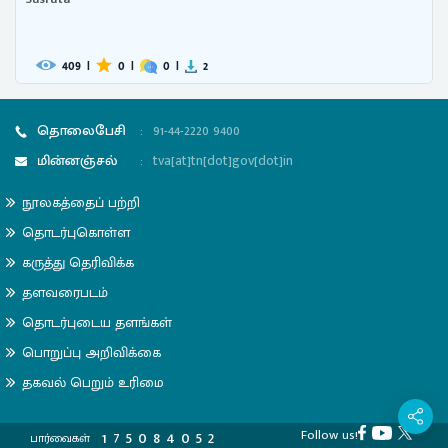
409
|
0
|
0
|
2
தொலைபேசி
:
91-44-2220 9400
மின்னஞ்சல்
:
tva[at]tn[dot]gov[dot]in
நூலகத்தைப் பற்றி
தொடர்புகொள்ள
கருத்து தெரிவிக்க
தளவரைபடம்
தொடர்புடைய தளங்கள்
பொறுப்பு அறிவிக்கை
தகவல் பெறும் உரிமை
Follow us!
1
7
5
0
8
4
0
5
2
பார்வைகள்