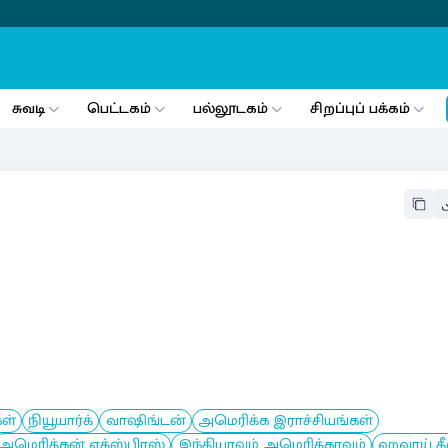
சுவடி
பெட்டகம்
பல்லூடகம்
சிறப்புப் பக்கம்
ள்
நியூயார்க்
வாஷிங்டன்
அமெரிக்க இராச்சியங்கள்
அமெரிக்கன் எக்ஸ்பிரஸ்
இந்தியாவும் அமெரிக்காவும்
ஹவாய் தீ