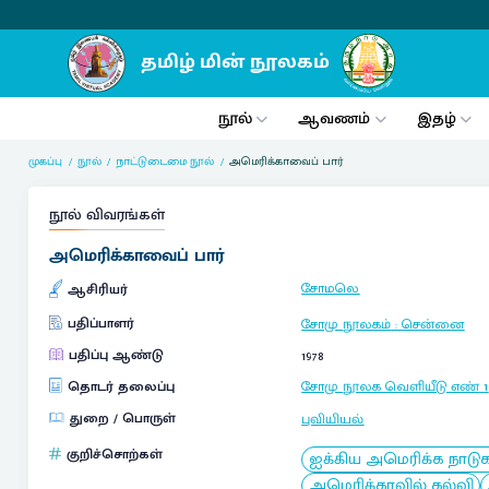
நூல்
ஆவணம்
இதழ்
முகப்பு
நூல்
நாட்டுடைமை நூல்
அமெரிக்காவைப் பார்
நூல் விவரங்கள்
அமெரிக்காவைப் பார்
சோமலெ
ஆசிரியர்
பதிப்பாளர்
சோமு நூலகம்
:
சென்னை
பதிப்பு ஆண்டு
1978
தொடர் தலைப்பு
சோமு நூலக வெளியீடு எண்
1
துறை / பொருள்
புவியியல்
குறிச்சொற்கள்
ஐக்கிய அமெரிக்க நாடுக
அமெரிக்காவில் கல்வி