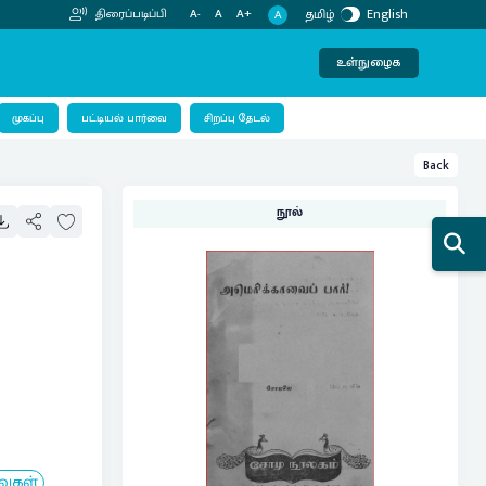
தமிழ்
English
திரைப்படிப்பி
A-
A
A+
A
உள்நுழைக
பட்டியல் பார்வை
முகப்பு
சிறப்பு தேடல்
Back
நூல்
வுகள்