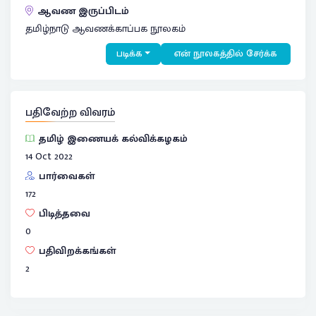
ஆவண இருப்பிடம்
தமிழ்நாடு ஆவணக்காப்பக நூலகம்
படிக்க
என் நூலகத்தில் சேர்க்க
பதிவேற்ற விவரம்
தமிழ் இணையக் கல்விக்கழகம்
14 Oct 2022
பார்வைகள்
172
பிடித்தவை
0
பதிவிறக்கங்கள்
2