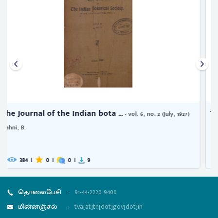
The journal of the Indian Math ...
- Vol. 4, no. 2 (April, 1912)
363
|
0
|
0
|
2
தொலைபேசி
:
91-44-2220 9400
மின்னஞ்சல்
:
tva[at]tn[dot]gov[dot]in