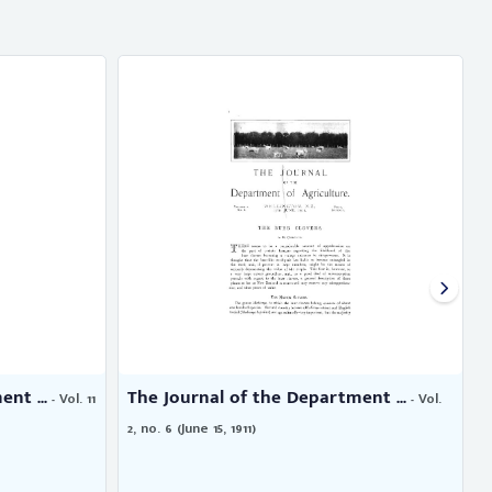
nt ...
The Journal of the Department ...
- Vol. 11
- Vol.
2, no. 6 (June 15, 1911)
n
B