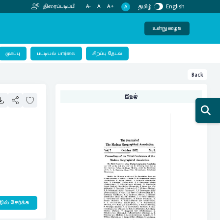
தமிழ்
English
திரைப்படிப்பி
A-
A
A+
A
உள்நுழைக
பட்டியல் பார்வை
முகப்பு
சிறப்பு தேடல்
Back
இதழ்
ில் சேர்க்க