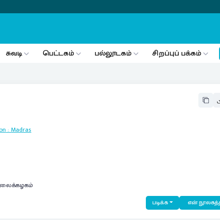
சுவடி
பெட்டகம்
பல்லூடகம்
சிறப்புப் பக்கம்
ion
:
Madras
கலைக்கழகம்
படிக்க
என் நூலகத்த