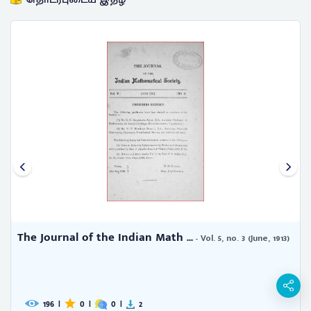
The Journal of the Indian Math ...
- Vol. 5, no. 3 (June, 1913)
196
|
0
|
0
|
2