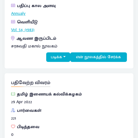
பதிப்பு கால அளவு
Annualy
வெளியீடு
Vol. 54, (1983)
ஆவண இருப்பிடம்
சரசுவதி மகால் நூலகம்
படிக்க
என் நூலகத்தில் சேர்க்க
பதிவேற்ற விவரம்
தமிழ் இணையக் கல்விக்கழகம்
29 Apr 2022
பார்வைகள்
221
பிடித்தவை
0