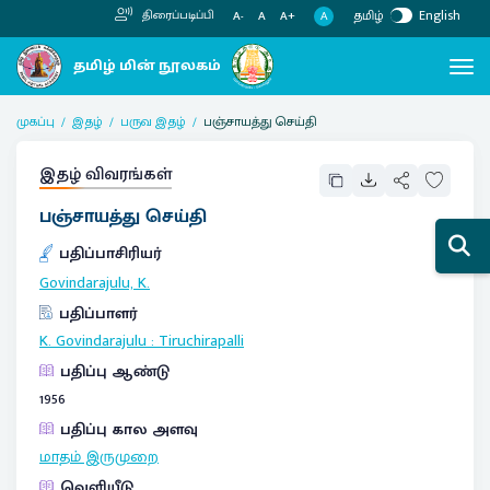
தமிழ்
English
திரைப்படிப்பி
A
A-
A
A+
முகப்பு
இதழ்
பருவ இதழ்
பஞ்சாயத்து செய்தி
இதழ் விவரங்கள்
பஞ்சாயத்து செய்தி
பதிப்பாசிரியர்
Govindarajulu, K.
பதிப்பாளர்
K. Govindarajulu
:
Tiruchirapalli
பதிப்பு ஆண்டு
1956
பதிப்பு கால அளவு
மாதம் இருமுறை
வெளியீடு