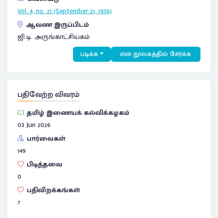
Vol. 4, no. 21 (September 21, 1956)
ஆவண இருப்பிடம்
ஜி.டி. அருங்காட்சியகம்
படிக்க
என் நூலகத்தில் சேர்க்க
பதிவேற்ற விவரம்
தமிழ் இணையக் கல்விக்கழகம்
03 Jun 2026
பார்வைகள்
149
பிடித்தவை
0
பதிவிறக்கங்கள்
7