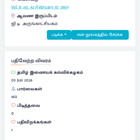
Vol. 8, no. 42 (February 10, 1961)
ஆவண இருப்பிடம்
ஜி.டி. அருங்காட்சியகம்
படிக்க
என் நூலகத்தில் சேர்க்க
பதிவேற்ற விவரம்
தமிழ் இணையக் கல்விக்கழகம்
03 Jun 2026
பார்வைகள்
160
பிடித்தவை
0
பதிவிறக்கங்கள்
1