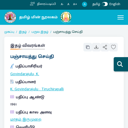
தமிழ்
English
திரைப்படிப்பி
A
A-
A
A+
முகப்பு
இதழ்
பருவ இதழ்
பஞ்சாயத்து செய்தி
இதழ் விவரங்கள்
பஞ்சாயத்து செய்தி
பதிப்பாசிரியர்
Govindarajulu, K.
பதிப்பாளர்
K. Govindarajulu
:
Tiruchirapalli
பதிப்பு ஆண்டு
1961
பதிப்பு கால அளவு
மாதம் இருமுறை
வெளியீடு