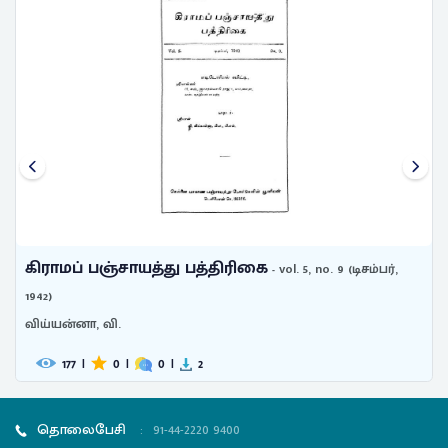
கிராமப் பஞ்சாயத்து பத்திரிகை
l. 5, no. 9 (டிசம்பர்,
- vol. 
1942)
விய்யன்னா, வி.
216
|
0
|
0
|
2
தொலைபேசி
:
91-44-2220 9400