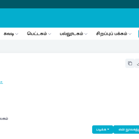
சுவடி
பெட்டகம்
பல்லூடகம்
சிறப்புப் பக்கம்
ா.
லகம்
படிக்க
என் நூலகத்த