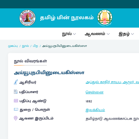
நூல்
ஆவணம்
இதழ்
முகப்பு
நூல்
பிற
அய்யூபுநபியினுடையகிஸ்ஸா
நூல் விவரங்கள்
அய்யூபுநபியினுடையகிஸ்ஸா
அப்துல் காதிர் சாயபு, ஆமூர். வ
ஆசிரியர்
பதிப்பாளர்
சென்னை
பதிப்பு ஆண்டு
1882
துறை / பொருள்
இலக்கியம்
ஆவண இருப்பிடம்
தமிழ்நாடு ஆவணக்காப்பக நூ