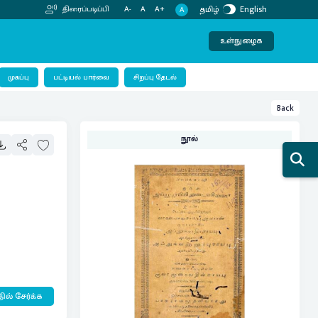
தமிழ்
English
திரைப்படிப்பி
A-
A
A+
A
உள்நுழைக
பட்டியல் பார்வை
முகப்பு
சிறப்பு தேடல்
Back
நூல்
ில் சேர்க்க