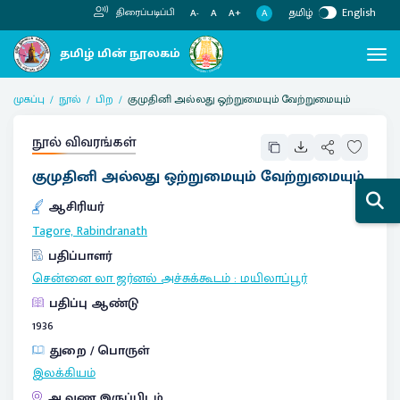
தமிழ்
English
திரைப்படிப்பி
A
A-
A
A+
முகப்பு
நூல்
பிற
குமுதினி அல்லது ஒற்றுமையும் வேற்றுமையும்
நூல் விவரங்கள்
குமுதினி அல்லது ஒற்றுமையும் வேற்றுமையும்
ஆசிரியர்
Tagore, Rabindranath
பதிப்பாளர்
சென்னை லா ஜர்னல் அச்சுக்கூடம்
:
மயிலாப்பூர்
பதிப்பு ஆண்டு
1936
துறை / பொருள்
இலக்கியம்
ஆவண இருப்பிடம்