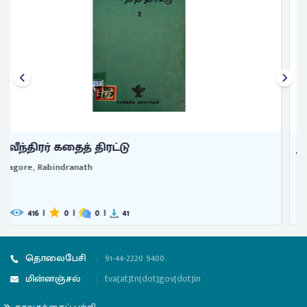
நாலு அத்தியாயம்
Tagore, Rabindranath
361
|
0
|
0
|
26
தொலைபேசி
:
91-44-2220 9400
மின்னஞ்சல்
:
tva[at]tn[dot]gov[dot]in