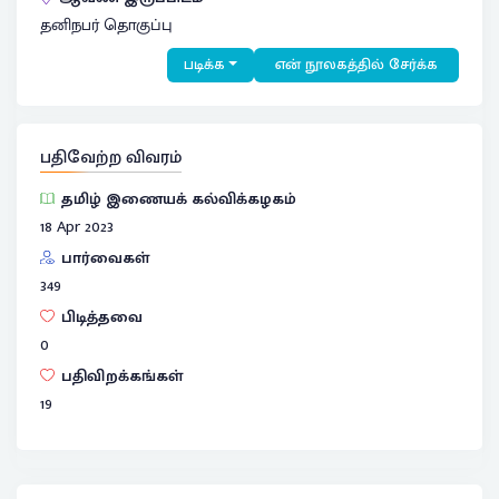
தனிநபர் தொகுப்பு
படிக்க
என் நூலகத்தில் சேர்க்க
பதிவேற்ற விவரம்
தமிழ் இணையக் கல்விக்கழகம்
18 Apr 2023
பார்வைகள்
349
பிடித்தவை
0
பதிவிறக்கங்கள்
19