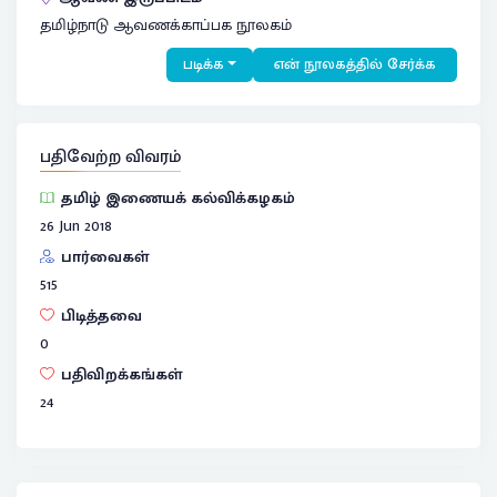
தமிழ்நாடு ஆவணக்காப்பக நூலகம்
படிக்க
என் நூலகத்தில் சேர்க்க
பதிவேற்ற விவரம்
தமிழ் இணையக் கல்விக்கழகம்
26 Jun 2018
பார்வைகள்
515
பிடித்தவை
0
பதிவிறக்கங்கள்
24