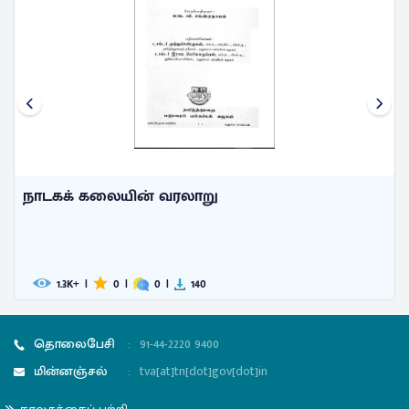
திருக்குறளின் குறிக்கோள்
விவேகி, எஸ். டி.
591
|
0
|
0
|
31
தொலைபேசி
:
91-44-2220 9400
மின்னஞ்சல்
:
tva[at]tn[dot]gov[dot]in