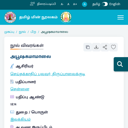
தமிழ்
English
திரைப்படிப்பி
A
A-
A
A+
முகப்பு
நூல்
பிற
அபூஷகமாமாலை
நூல் விவரங்கள்
அபூஷகமாமாலை
ஆசிரியர்
செய்தக்காதிப் புலவர், திருப்பாலைக்குடி
பதிப்பாளர்
சென்னை
பதிப்பு ஆண்டு
1874
துறை / பொருள்
இலக்கியம்
ஆவண இருப்பிடம்