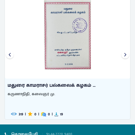
மதுரை காமராசர் பல்கலைக் கழகம் ...
கருணாநிதி, கலைஞர் மு.
319
|
0
|
0
|
19
தொலைபேசி
:
91-44-2220 9400