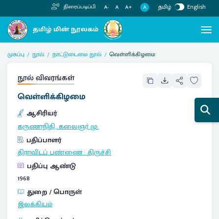
தமிழ்
English
திரைப்படிப்பி
A
A-
A
A+
முகப்பு
நூல்
நாட்டுடைமை நூல்
வெள்ளிக்கிழமை
நூல் விவரங்கள்
வெள்ளிக்கிழமை
ஆசிரியர்
கருணாநிதி, கலைஞர் மு.
பதிப்பாளர்
திராவிடப் பண்ணை
:
திருச்சி
பதிப்பு ஆண்டு
1968
துறை / பொருள்
இலக்கியம்