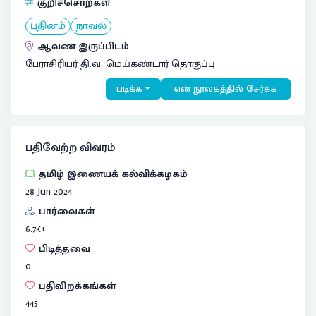
குறிச்சொற்கள்
புதினம்
நாவல்
ஆவண இருப்பிடம்
பேராசிரியர் தி.வ. மெய்கண்டார் தொகுப்பு
படிக்க
என் நூலகத்தில் சேர்க்க
பதிவேற்ற விவரம்
தமிழ் இணையக் கல்விக்கழகம்
28 Jun 2024
பார்வைகள்
6.7
K+
பிடித்தவை
0
பதிவிறக்கங்கள்
445