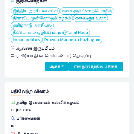
குறிச்சொற்கள்
இந்திய அரசியல் கட்சி
கலைஞர் சொற்பொழிவு
திராவிட முன்னேற்றக் கழகம்
கலைஞர் உரை
தமிழ்நாடு அரசியல்
தீண்டாமை ஒழிப்பு மாநாடுTamil Nadu
Indian politics
Dravida Munnetra Kazhagam
ஆவண இருப்பிடம்
பேராசிரியர் தி.வ. மெய்கண்டார் தொகுப்பு
படிக்க
என் நூலகத்தில் சேர்க்க
பதிவேற்ற விவரம்
தமிழ் இணையக் கல்விக்கழகம்
28 Jun 2024
பார்வைகள்
1
K+