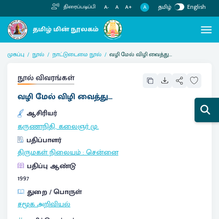
தமிழ்
English
திரைப்படிப்பி
A
A-
A
A+
முகப்பு
நூல்
நாட்டுடைமை நூல்
வழி மேல் விழி வைத்து...
நூல் விவரங்கள்
வழி மேல் விழி வைத்து...
ஆசிரியர்
கருணாநிதி, கலைஞர் மு.
பதிப்பாளர்
திருமகள் நிலையம்
:
சென்னை
பதிப்பு ஆண்டு
1997
துறை / பொருள்
சமூக அறிவியல்