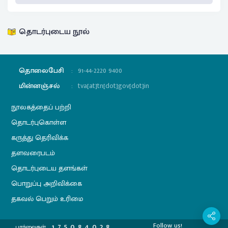
தொடர்புடைய நூல்
தொலைபேசி
:
91-44-2220 9400
மின்னஞ்சல்
:
tva[at]tn[dot]gov[dot]in
நூலகத்தைப் பற்றி
தொடர்புகொள்ள
கருத்து தெரிவிக்க
தளவரைபடம்
தொடர்புடைய தளங்கள்
பொறுப்பு அறிவிக்கை
தகவல் பெறும் உரிமை
Follow us!
1
7
5
0
8
4
0
2
8
பார்வைகள்