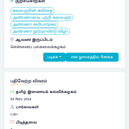
குறிச்சொற்கள்
கலைஞரின் கவிதை
அண்ணாவை பற்றி கலைஞர்
அண்ணா கவியரங்கம்
அண்ணா நூற்றாண்டு விழா
ஆவண இருப்பிடம்
சென்னைப் பல்கலைக்கழகம்
படிக்க
என் நூலகத்தில் சேர்க்க
பதிவேற்ற விவரம்
தமிழ் இணையக் கல்விக்கழகம்
05 Nov 2024
பார்வைகள்
1.2
K+
பிடித்தவை