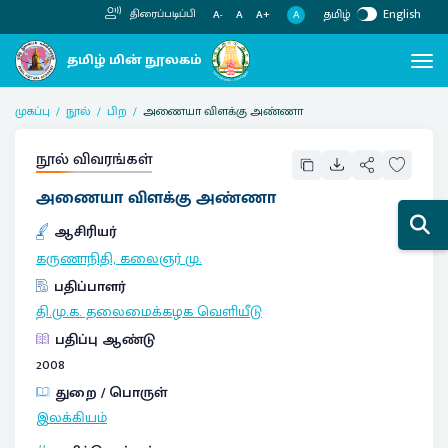
தமிழ்
English
திரைப்படிப்பி
A
A-
A
A+
முகப்பு
நூல்
பிற
அணையா விளக்கு அண்ணா
நூல் விவரங்கள்
அணையா விளக்கு அண்ணா
ஆசிரியர்
கருணாநிதி, கலைஞர் மு.
பதிப்பாளர்
தி.மு.க. தலைமைக்கழக வெளியீடு
பதிப்பு ஆண்டு
2008
துறை / பொருள்
இலக்கியம்