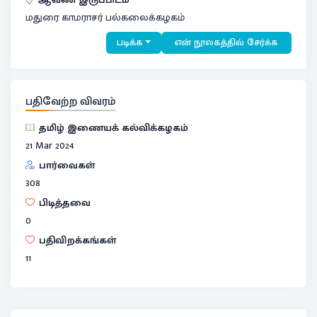
மதுரை காமராசர் பல்கலைக்கழகம்
படிக்க
என் நூலகத்தில் சேர்க்க
பதிவேற்ற விவரம்
தமிழ் இணையக் கல்விக்கழகம்
21 Mar 2024
பார்வைகள்
308
பிடித்தவை
0
பதிவிறக்கங்கள்
11