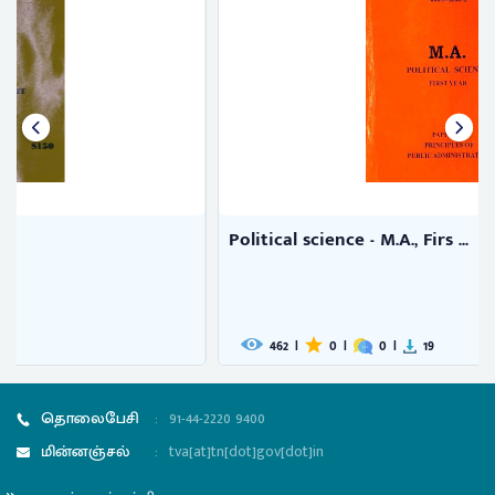
Political science - M.A., Firs ...
462
|
0
|
0
|
19
தொலைபேசி
:
91-44-2220 9400
மின்னஞ்சல்
:
tva[at]tn[dot]gov[dot]in