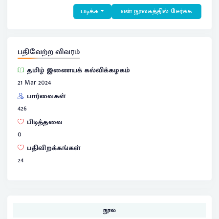
படிக்க
என் நூலகத்தில் சேர்க்க
பதிவேற்ற விவரம்
தமிழ் இணையக் கல்விக்கழகம்
21 Mar 2024
பார்வைகள்
426
பிடித்தவை
0
பதிவிறக்கங்கள்
24
நூல்