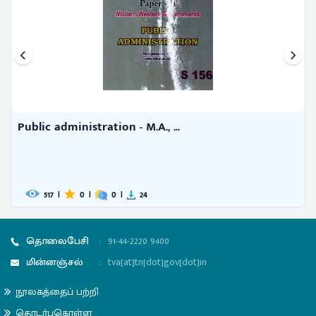
Public administration - M.A., ...
517
|
0
|
0
|
24
தொலைபேசி
:
91-44-2220 9400
மின்னஞ்சல்
:
tva[at]tn[dot]gov[dot]in
நூலகத்தைப் பற்றி
தொடர்புகொள்ள