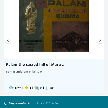
Palani the sacred hill of Muru ...
Somasundaram Pillai, J. M.
1.7
|
1
|
0
|
169
K+
தொலைபேசி
:
91-44-2220 9400