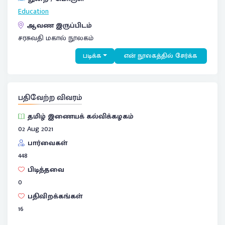
Education
ஆவண இருப்பிடம்
சரசுவதி மகால் நூலகம்
படிக்க
என் நூலகத்தில் சேர்க்க
பதிவேற்ற விவரம்
தமிழ் இணையக் கல்விக்கழகம்
02 Aug 2021
பார்வைகள்
448
பிடித்தவை
0
பதிவிறக்கங்கள்
16