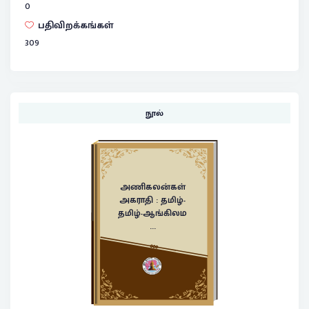
0
பதிவிறக்கங்கள்
309
நூல்
அணிகலன்கள்
அகராதி : தமிழ்-
தமிழ்-ஆங்கிலம
...