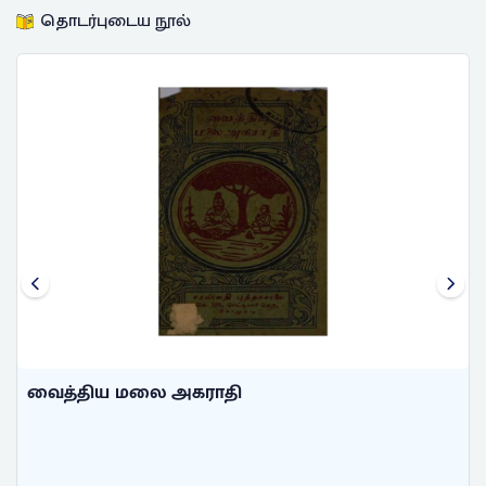
தொடர்புடைய நூல்
லை அகராதி
தமிழ்ப் பள்ளிப
நீலாயதாட்சி, ச.