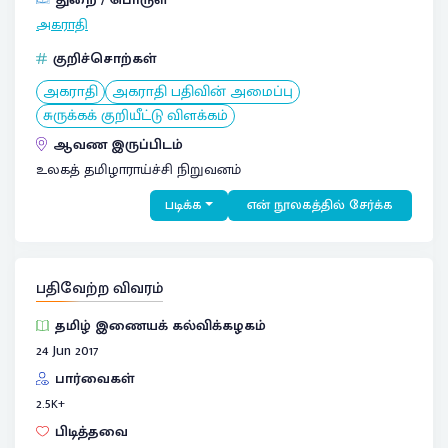
துறை / பொருள்
அகராதி
குறிச்சொற்கள்
அகராதி
அகராதி பதிவின் அமைப்பு
சுருக்கக் குறியீட்டு விளக்கம்
ஆவண இருப்பிடம்
உலகத் தமிழாராய்ச்சி நிறுவனம்
படிக்க
என் நூலகத்தில் சேர்க்க
பதிவேற்ற விவரம்
தமிழ் இணையக் கல்விக்கழகம்
24 Jun 2017
பார்வைகள்
2.5
K+
பிடித்தவை