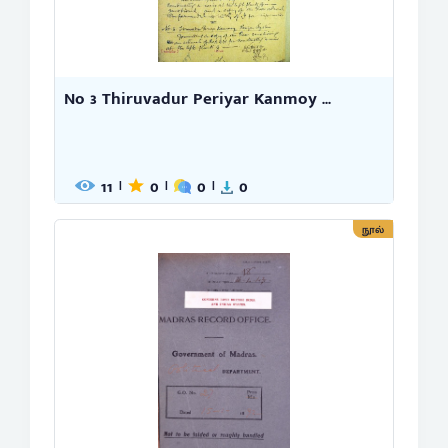
No 3 Thiruvadur Periyar Kanmoy ...
11
0
0
0
|
|
|
நூல்