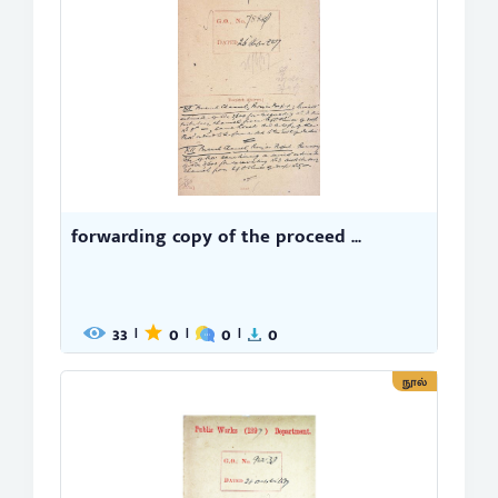
forwarding copy of the proceed ...
33
0
0
0
|
|
|
நூல்