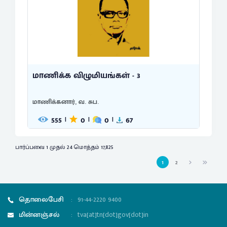
மாணிக்க விழுமியங்கள் - 3
மாணிக்கனார், வ. சுப.
555
0
0
67
|
|
|
பார்ப்பவை 1 முதல் 24 மொத்தம் 17,825
1
2
தொலைபேசி
:
91-44-2220 9400
மின்னஞ்சல்
:
tva[at]tn[dot]gov[dot]in