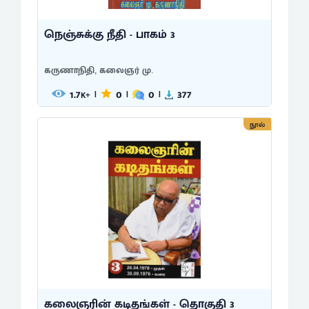
நெஞ்சுக்கு நீதி - பாகம் 3
கருணாநிதி, கலைஞர் மு.
1.7
0
0
377
|
|
|
K+
நூல்
கலைஞரின் கடிதங்கள் - தொகுதி 3