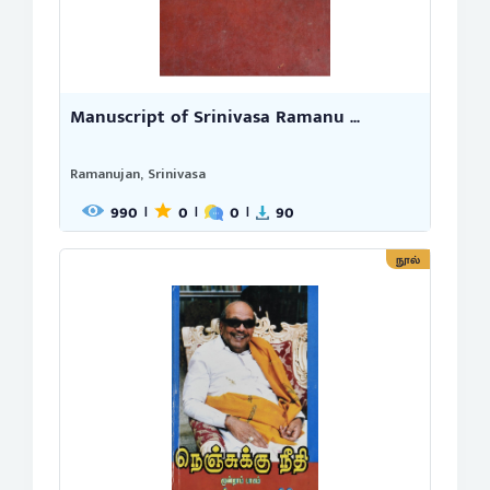
Manuscript of Srinivasa Ramanu ...
Ramanujan, Srinivasa
990
0
0
90
|
|
|
நூல்