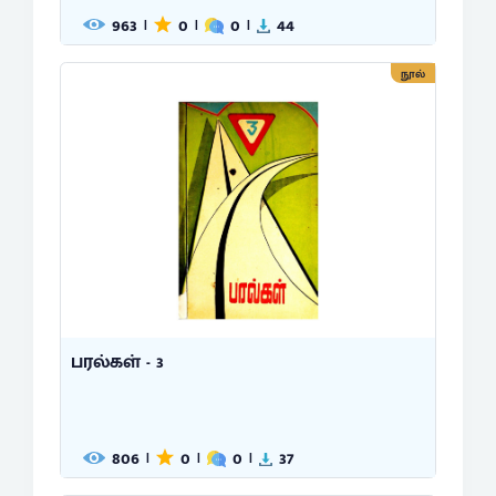
963
0
0
44
|
|
|
நூல்
பரல்கள் - 3
806
0
0
37
|
|
|