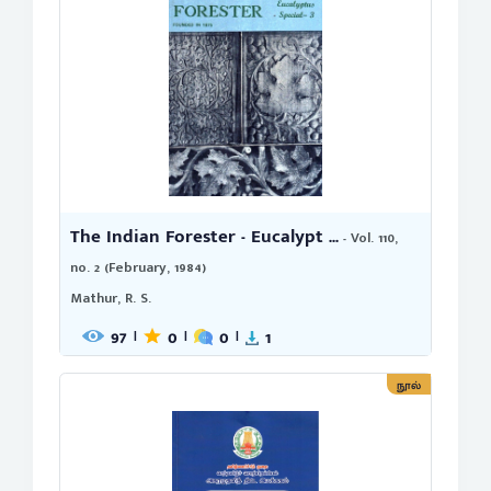
The Indian Forester - Eucalypt ...
- Vol. 110,
no. 2 (February, 1984)
Mathur, R. S.
97
0
0
1
|
|
|
நூல்