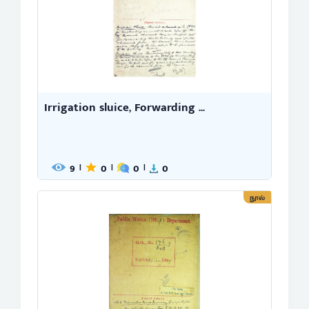
Irrigation sluice, Forwarding ...
9
0
0
0
|
|
|
நூல்