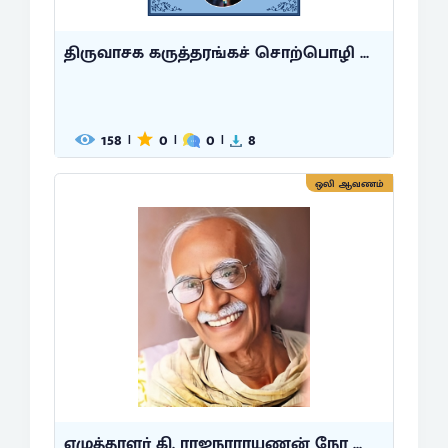
திருவாசக கருத்தரங்கச் சொற்பொழி ...
158
0
0
8
|
|
|
ஒலி ஆவணம்
எழுத்தாளர் கி. ராஜநாராயணன் நேர ...