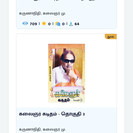
கருணாநிதி, கலைஞர் மு.
709
0
0
64
|
|
|
நூல்
கலைஞர் கடிதம் - தொகுதி 3
கருணாநிதி, கலைஞர் மு.