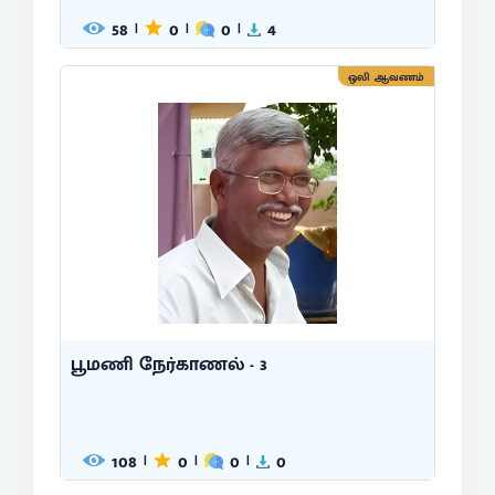
58
0
0
4
|
|
|
ஒலி ஆவணம்
பூமணி நேர்காணல் - 3
108
0
0
0
|
|
|