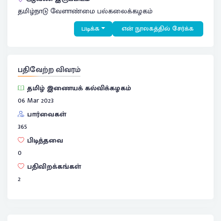
தமிழ்நாடு வேளாண்மை பல்கலைக்கழகம்
படிக்க
என் நூலகத்தில் சேர்க்க
பதிவேற்ற விவரம்
தமிழ் இணையக் கல்விக்கழகம்
06 Mar 2023
பார்வைகள்
365
பிடித்தவை
0
பதிவிறக்கங்கள்
2