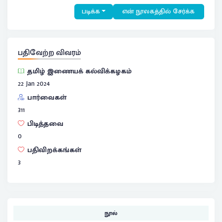
படிக்க
என் நூலகத்தில் சேர்க்க
பதிவேற்ற விவரம்
தமிழ் இணையக் கல்விக்கழகம்
22 Jan 2024
பார்வைகள்
311
பிடித்தவை
0
பதிவிறக்கங்கள்
3
நூல்