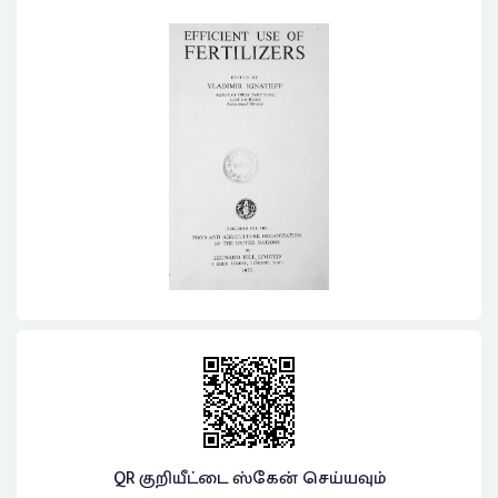
QR குறியீட்டை ஸ்கேன் செய்யவும்