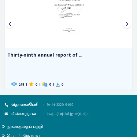
Thirty-ninth annual report of ...
248
|
0
|
0
|
0
தொலைபேசி
:
91-44-2220 9400
மின்னஞ்சல்
:
tva[at]tn[dot]gov[dot]in
நூலகத்தைப் பற்றி
தொடர்புகொள்ள