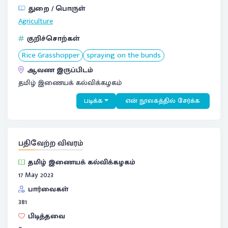
துறை / பொருள்
Agriculture
குறிச்சொற்கள்
Rice Grasshopper
spraying on the bunds
ஆவண இருப்பிடம்
தமிழ் இணையக் கல்விக்கழகம்
படிக்க
என் நூலகத்தில் சேர்க்க
பதிவேற்ற விவரம்
தமிழ் இணையக் கல்விக்கழகம்
17 May 2023
பார்வைகள்
381
பிடித்தவை