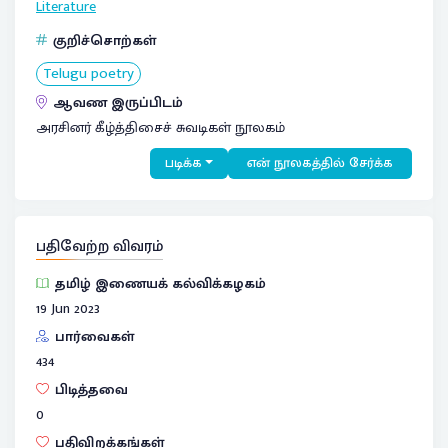
Literature
குறிச்சொற்கள்
Telugu poetry
ஆவண இருப்பிடம்
அரசினர் கீழ்த்திசைச் சுவடிகள் நூலகம்
படிக்க
என் நூலகத்தில் சேர்க்க
பதிவேற்ற விவரம்
தமிழ் இணையக் கல்விக்கழகம்
19 Jun 2023
பார்வைகள்
434
பிடித்தவை
0
பதிவிறக்கங்கள்