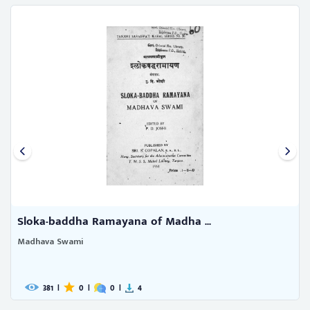
Sloka-baddha Ramayana of Madha ...
Madhava Swami
381
|
0
|
0
|
4