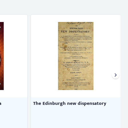
a
The Edinburgh new dispensatory
T