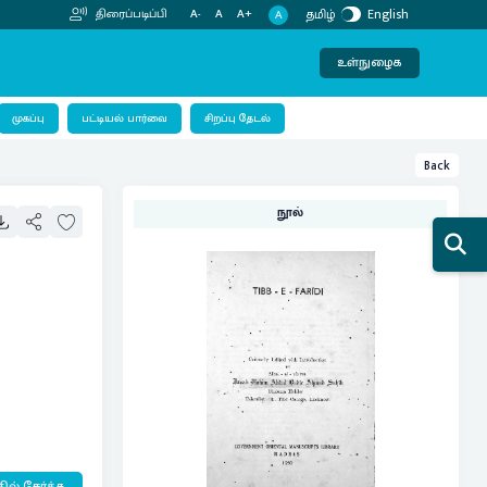
தமிழ்
English
திரைப்படிப்பி
A-
A
A+
A
உள்நுழைக
பட்டியல் பார்வை
முகப்பு
சிறப்பு தேடல்
Back
நூல்
ில் சேர்க்க