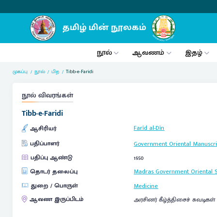
நூல்
ஆவணம்
இதழ்
முகப்பு
நூல்
பிற
Tibb-e-Faridi
நூல் விவரங்கள்
Tibb-e-Faridi
Farīd al-Dīn
ஆசிரியர்
பதிப்பாளர்
Government Oriental Manuscrip
பதிப்பு ஆண்டு
1950
தொடர் தலைப்பு
Madras Government Oriental S
துறை / பொருள்
Medicine
ஆவண இருப்பிடம்
அரசினர் கீழ்த்திசைச் சுவடிகள