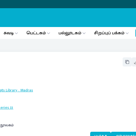
சுவடி
பெட்டகம்
பல்லூடகம்
சிறப்புப் பக்கம்
ts Library
:
Madras
eries
33
் நூலகம்
படிக்க
என் நூலகத்த