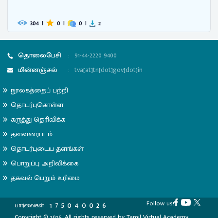
304
|
0
|
0
|
2
தொலைபேசி
:
91-44-2220 9400
மின்னஞ்சல்
:
tva[at]tn[dot]gov[dot]in
நூலகத்தைப் பற்றி
தொடர்புகொள்ள
கருத்து தெரிவிக்க
தளவரைபடம்
தொடர்புடைய தளங்கள்
பொறுப்பு அறிவிக்கை
தகவல் பெறும் உரிமை
Follow us!
1
7
5
0
4
0
0
2
6
பார்வைகள்
Copyright © 2026, All rights reserved by Tamil Virtual Academy