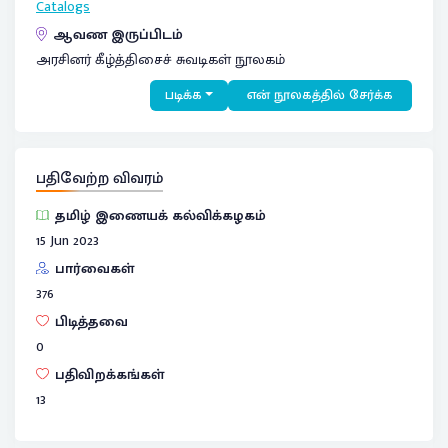
Catalogs
ஆவண இருப்பிடம்
அரசினர் கீழ்த்திசைச் சுவடிகள் நூலகம்
படிக்க
என் நூலகத்தில் சேர்க்க
பதிவேற்ற விவரம்
தமிழ் இணையக் கல்விக்கழகம்
15 Jun 2023
பார்வைகள்
376
பிடித்தவை
0
பதிவிறக்கங்கள்
13