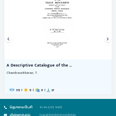
A Descriptive Catalogue of the ...
Chandrasekharan, T.
773
|
0
|
0
|
57
தொலைபேசி
:
91-44-2220 9400
மின்னஞ்சல்
:
tva[at]tn[dot]gov[dot]in