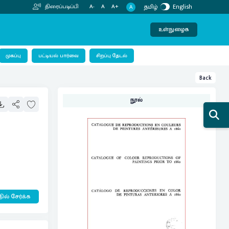
தமிழ்
English
திரைப்படிப்பி
A-
A
A+
A
உள்நுழைக
பட்டியல் பார்வை
முகப்பு
சிறப்பு தேடல்
Back
நூல்
ில் சேர்க்க