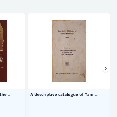
Tam ...
Catalogue of flims and flim st ...
R