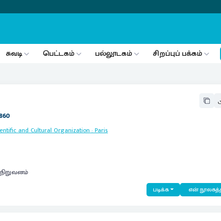
சுவடி
பெட்டகம்
பல்லூடகம்
சிறப்புப் பக்கம்
860
entific and Cultural Organization
:
Paris
 நிறுவனம்
படிக்க
என் நூலகத்த