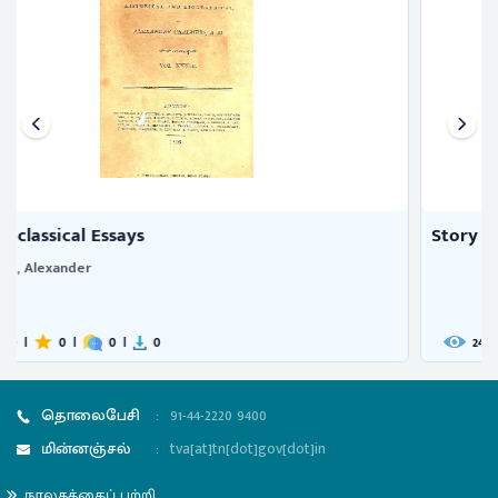
Story of the first brothers
249
|
0
|
0
|
3
தொலைபேசி
:
91-44-2220 9400
மின்னஞ்சல்
:
tva[at]tn[dot]gov[dot]in
நூலகத்தைப் பற்றி