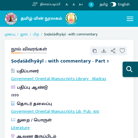
தமிழ்
English
திரைப்படிப்பி
A
A-
A
A+
முகப்பு
நூல்
பிற
Ṣoḍaśādhyāyī : with commentary
நூல் விவரங்கள்
Ṣoḍaśādhyāyī : with commentary - Part 1
பதிப்பாளர்
Government Oriental Manuscripts Library
:
Madras
பதிப்பு ஆண்டு
1999
தொடர் தலைப்பு
Government Oriental Manuscripts Lib. Pub.
430
துறை / பொருள்
Literature
ஆவண இருப்பிடம்