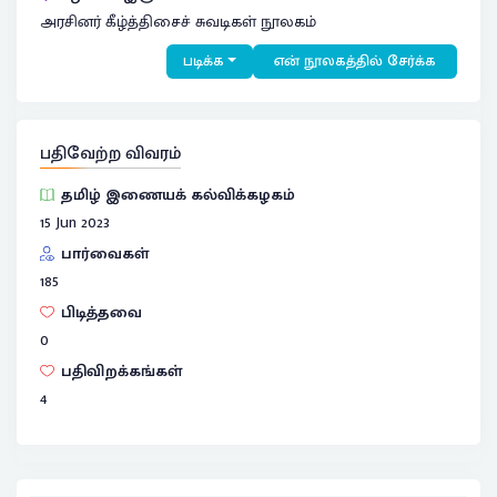
அரசினர் கீழ்த்திசைச் சுவடிகள் நூலகம்
படிக்க
என் நூலகத்தில் சேர்க்க
பதிவேற்ற விவரம்
தமிழ் இணையக் கல்விக்கழகம்
15 Jun 2023
பார்வைகள்
185
பிடித்தவை
0
பதிவிறக்கங்கள்
4