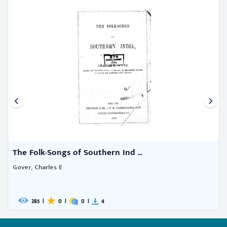
The Folk-Songs of Southern Ind ...
Gover, Charles E
385
|
0
|
0
|
4