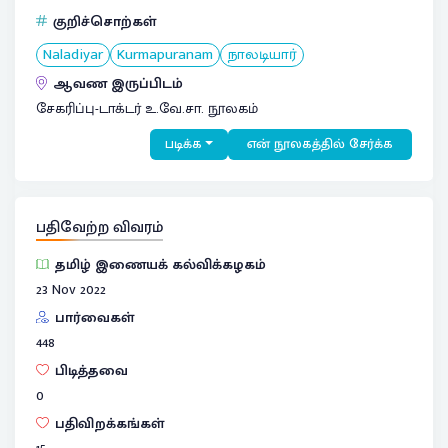
குறிச்சொற்கள்
Naladiyar
Kurmapuranam
நாலடியார்
ஆவண இருப்பிடம்
சேகரிப்பு-டாக்டர் உ.வே.சா. நூலகம்
படிக்க
என் நூலகத்தில் சேர்க்க
பதிவேற்ற விவரம்
தமிழ் இணையக் கல்விக்கழகம்
23 Nov 2022
பார்வைகள்
448
பிடித்தவை
0
பதிவிறக்கங்கள்