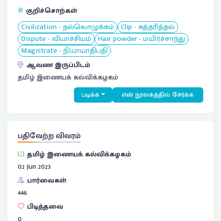
குறிச்சொற்கள்
Civilization - நல்லொழுக்கம்
Clip - கத்தரித்தல்
Dispute - வியாச்சியம்
Hair powder - மயிர்ச்சாந்து
Magistrate - நியாயாதிபதி
ஆவண இருப்பிடம்
தமிழ் இணையக் கல்விக்கழகம்
படிக்க
என் நூலகத்தில் சேர்க்க
பதிவேற்ற விவரம்
தமிழ் இணையக் கல்விக்கழகம்
02 Jun 2023
பார்வைகள்
446
பிடித்தவை
0