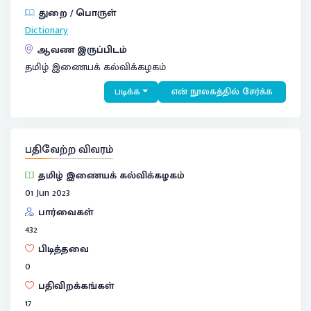
துறை / பொருள்
Dictionary
ஆவண இருப்பிடம்
தமிழ் இணையக் கல்விக்கழகம்
படிக்க
என் நூலகத்தில் சேர்க்க
பதிவேற்ற விவரம்
தமிழ் இணையக் கல்விக்கழகம்
01 Jun 2023
பார்வைகள்
432
பிடித்தவை
0
பதிவிறக்கங்கள்
17