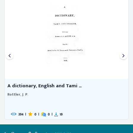
A dictionary, English and Tami ...
Rottler, J. P.
394
|
0
|
0
|
19