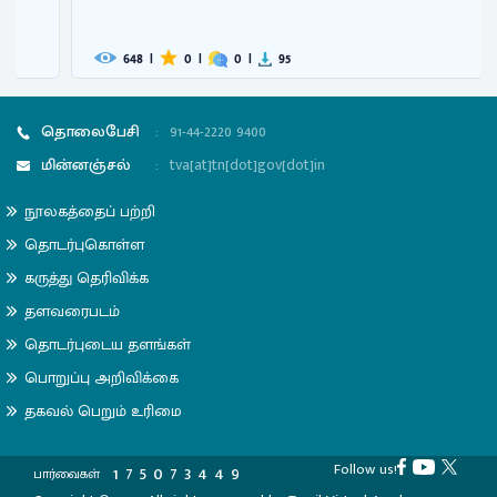
648
|
0
|
0
|
95
தொலைபேசி
:
91-44-2220 9400
மின்னஞ்சல்
:
tva[at]tn[dot]gov[dot]in
நூலகத்தைப் பற்றி
தொடர்புகொள்ள
கருத்து தெரிவிக்க
தளவரைபடம்
தொடர்புடைய தளங்கள்
பொறுப்பு அறிவிக்கை
தகவல் பெறும் உரிமை
Follow us!
1
7
5
0
7
3
4
4
9
பார்வைகள்