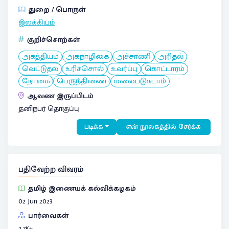
துறை / பொருள்
இலக்கியம்
குறிச்சொற்கள்
அகத்தியம்
அகநாழிகை
அச்சாணி
அரிதல்
வெட்டுதல்
உரிச்சொல்
உவர்ப்பு
கொட்டாரம்
தோகை
பெருந்திணை
மலைபடுகடாம்
ஆவண இருப்பிடம்
தனிநபர் தொகுப்பு
படிக்க
என் நூலகத்தில் சேர்க்க
பதிவேற்ற விவரம்
தமிழ் இணையக் கல்விக்கழகம்
02 Jun 2023
பார்வைகள்
2.7
K+