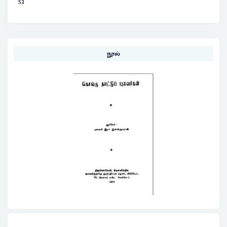
53
நூல்