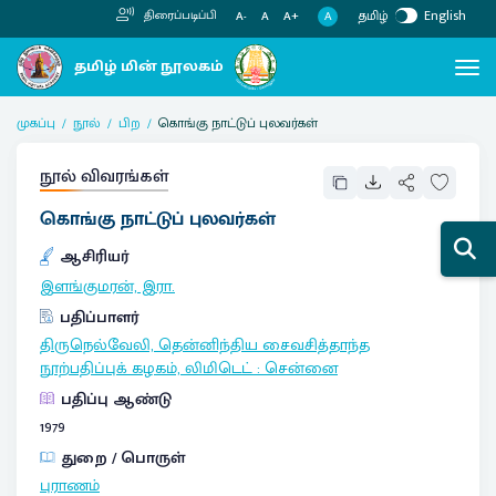
தமிழ்
English
திரைப்படிப்பி
A
A-
A
A+
முகப்பு
நூல்
பிற
கொங்கு நாட்டுப் புலவர்கள்
நூல் விவரங்கள்
கொங்கு நாட்டுப் புலவர்கள்
ஆசிரியர்
இளங்குமரன், இரா.
பதிப்பாளர்
திருநெல்வேலி, தென்னிந்திய சைவசித்தாந்த
நூற்பதிப்புக் கழகம், லிமிடெட்
:
சென்னை
பதிப்பு ஆண்டு
1979
துறை / பொருள்
புராணம்