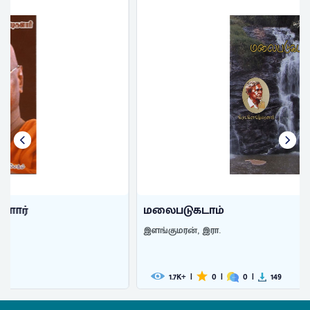
மலைபடுகடாம்
இளங்குமரன், இரா.
1.7
|
0
|
0
|
149
K+