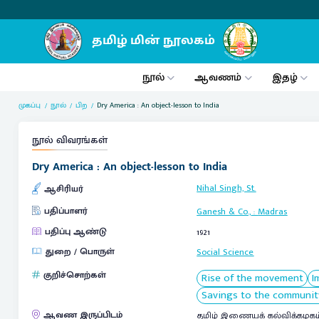
நூல்
ஆவணம்
இதழ்
முகப்பு
நூல்
பிற
Dry America : An object-lesson to India
நூல் விவரங்கள்
Dry America : An object-lesson to India
Nihal Singh, St.
ஆசிரியர்
பதிப்பாளர்
Ganesh & Co.,
:
Madras
பதிப்பு ஆண்டு
1921
துறை / பொருள்
Social Science
குறிச்சொற்கள்
Rise of the movement
I
Savings to the communit
ஆவண இருப்பிடம்
தமிழ் இணையக் கல்விக்கழகம