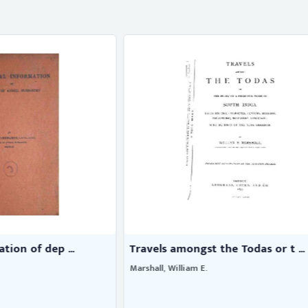
ngst the Todas or t ...
Sundry book of 1677-78
am E.