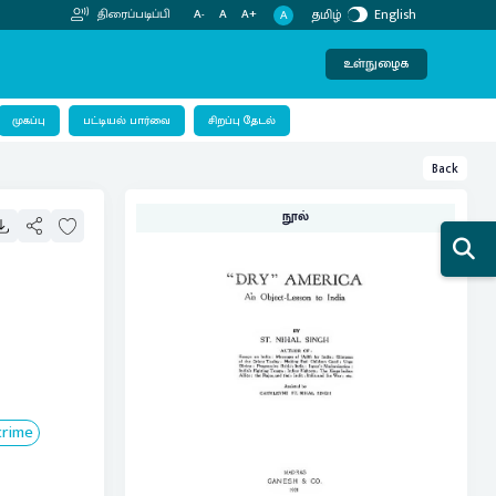
தமிழ்
English
திரைப்படிப்பி
A-
A
A+
A
உள்நுழைக
பட்டியல் பார்வை
முகப்பு
சிறப்பு தேடல்
Back
நூல்
crime