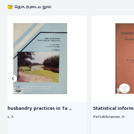
தொடர்புடைய நூல்
Statistical information of dep ...
Travels amo
Pattabhiraman, D.
Marshall, Willi