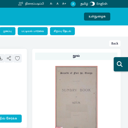
தமிழ்
English
திரைப்படிப்பி
A-
A
A+
A
உள்நுழைக
பட்டியல் பார்வை
முகப்பு
சிறப்பு தேடல்
Back
நூல்
ில் சேர்க்க