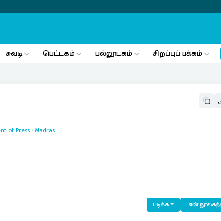
சுவடி
பெட்டகம்
பல்லூடகம்
சிறப்புப் பக்கம்
nt of Press
:
Madras
படிக்க
என் நூலகத்த