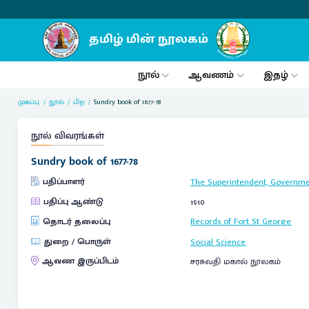
நூல்
ஆவணம்
இதழ்
முகப்பு
நூல்
பிற
Sundry book of 1677-78
நூல் விவரங்கள்
Sundry book of 1677-78
பதிப்பாளர்
The Superintendent, Governme
பதிப்பு ஆண்டு
1910
தொடர் தலைப்பு
Records of Fort St George
துறை / பொருள்
Social Science
ஆவண இருப்பிடம்
சரசுவதி மகால் நூலகம்