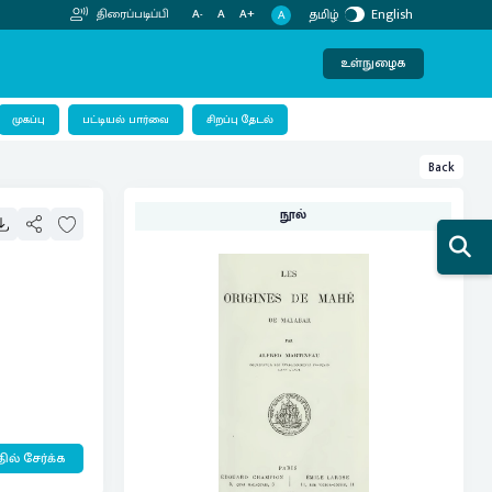
தமிழ்
English
திரைப்படிப்பி
A-
A
A+
A
உள்நுழைக
பட்டியல் பார்வை
முகப்பு
சிறப்பு தேடல்
Back
நூல்
ில் சேர்க்க