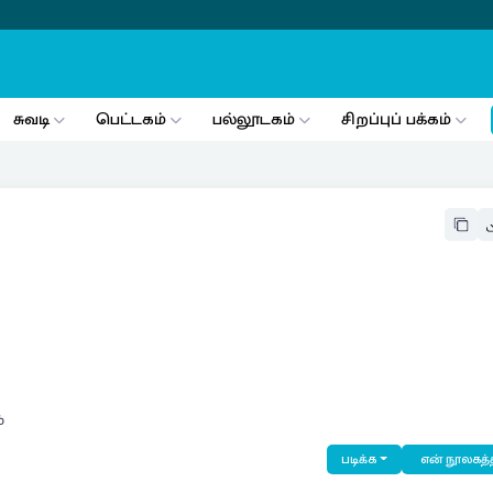
சுவடி
பெட்டகம்
பல்லூடகம்
சிறப்புப் பக்கம்
்
படிக்க
என் நூலகத்த