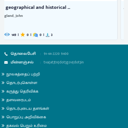
A collection of voyages and tr ...
280
|
0
|
0
|
9
தொலைபேசி
:
91-44-2220 9400
மின்னஞ்சல்
:
tva[at]tn[dot]gov[dot]in
நூலகத்தைப் பற்றி
தொடர்புகொள்ள
கருத்து தெரிவிக்க
தளவரைபடம்
தொடர்புடைய தளங்கள்
பொறுப்பு அறிவிக்கை
தகவல் பெறும் உரிமை