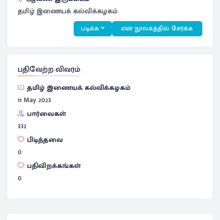
தமிழ் இணையக் கல்விக்கழகம்
படிக்க
என் நூலகத்தில் சேர்க்க
பதிவேற்ற விவரம்
தமிழ் இணையக் கல்விக்கழகம்
11 May 2023
பார்வைகள்
332
பிடித்தவை
0
பதிவிறக்கங்கள்
0