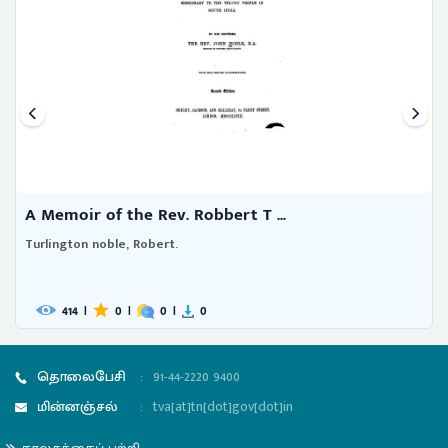
oir of the Rev. Robbert T ...
Memoir 
gton noble, Robert.
Blacker, V
414
|
0
|
0
|
0
632
தொலைபேசி
:
91-44-2220 9400
மின்னஞ்சல்
:
tva[at]tn[dot]gov[dot]in